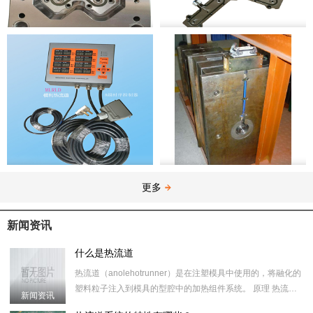
一出6针点式热流道
一出14热流板
MLRLD 8组时序 控制器
单穴热嘴热流道模具
更多
新闻资讯
什么是热流道
热流道（anolehotrunner）是在注塑模具中使用的，将融化的
塑料粒子注入到模具的型腔中的加热组件系统。 原理 热流道
新闻资讯
模具是将传统式模具或三板式模具的浇道与流道经过加热，