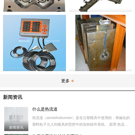
一出6针点式热流道
一出14热流板
MLRLD 8组时序 控制器
单穴热嘴热流道模具
更多
新闻资讯
什么是热流道
热流道（anolehotrunner）是在注塑模具中使用的，将融化的
塑料粒子注入到模具的型腔中的加热组件系统。 原理 热流道
新闻资讯
模具是将传统式模具或三板式模具的浇道与流道经过加热，